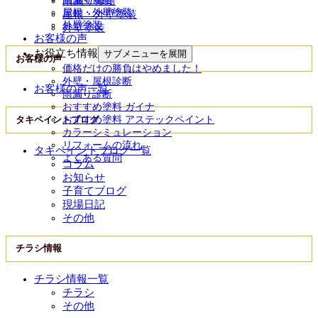
雨漏り修繕
屋根・外壁塗装
屋根・外壁塗装
外壁塗装
外壁塗装
お客様の声
お役立ち情報
サブメニューを展開
お客様の声
価格だけの勝負はやめました！
外壁・屋根診断
お客様の声一覧
雨漏り診断
おすすめ塗料 ガイナ
タキペイントブログ
おすすめ塗料 アステックペイント
カラーシミュレーション
リフォームの流れ
タキペイントブログ一覧
よくある質問
コラム
お知らせ
子育てブログ
現場日記
その他
チラシ情報
チラシ情報一覧
チラシ
その他