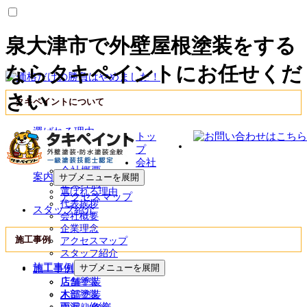
泉大津市で外壁屋根塗装をする
ならタキペイントにお任せくだ
さい
タキペイントについて
選ばれる理由
トッ
会社案内
プ
代表挨拶
会社
会社概要
案内
サブメニューを展開
企業理念
選ばれる理由
アクセスマップ
代表挨拶
スタッフ紹介
会社概要
企業理念
施工事例
アクセスマップ
スタッフ紹介
施工事例
サブメニューを展開
施工事例一覧
店舗塗装
店舗塗装
木部塗装
木部塗装
雨漏り修繕