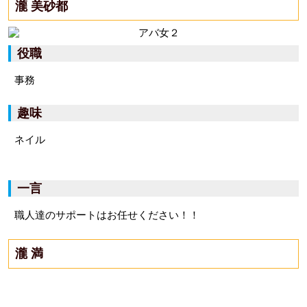
瀧 美砂都
役職
事務
趣味
ネイル
一言
職人達のサポートはお任せください！！
瀧 満