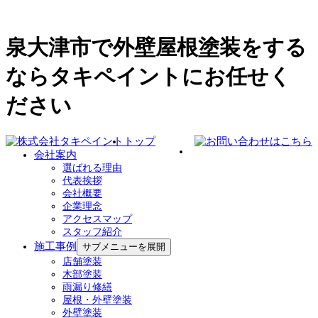
泉大津市で外壁屋根塗装をする
ならタキペイントにお任せく
ださい
トップ
会社案内
選ばれる理由
代表挨拶
会社概要
企業理念
アクセスマップ
スタッフ紹介
施工事例
サブメニューを展開
店舗塗装
木部塗装
雨漏り修繕
屋根・外壁塗装
外壁塗装