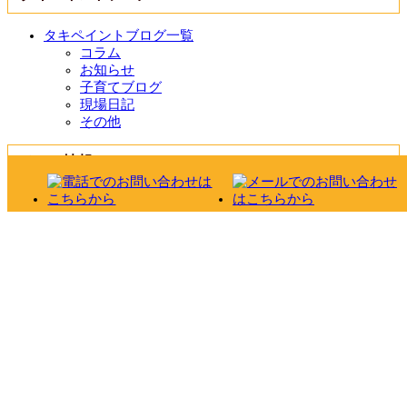
タキペイントブログ一覧
コラム
お知らせ
子育てブログ
現場日記
その他
チラシ情報
チラシ情報一覧
チラシ
その他
お役立ち情報
価格だけの勝負はやめました！
外壁・屋根診断
雨漏り診断
カラーシミュレーション
おすすめ塗料 ガイナ
おすすめ塗料 アステックペイント