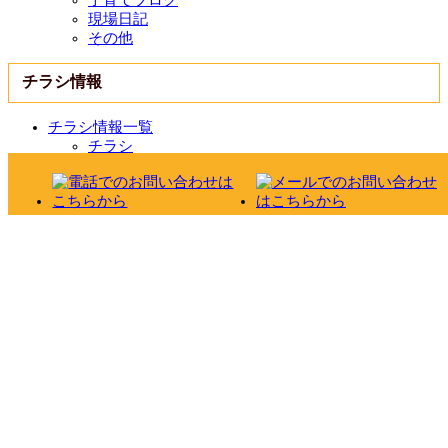
現場日記
その他
チラシ情報
チラシ情報一覧
チラシ
その他
お役立ち情報
価格だけの勝負はやめました！
外壁・屋根診断
雨漏り診断
カラーシミュレーション
おすすめ塗料 ガイナ
おすすめ塗料 アステックペイント
リフォームの流れ
よくある質問
お問い合わせ