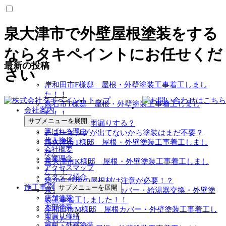
泉大津市で外壁屋根塗装をする
ならタキペイントにお任せくだ
最新の投稿
さい
岸和田市F様邸 屋根・外壁塗装工事着工しまし
た！！
トップ
高石市T様邸 屋根・外壁塗装工事着工しまし
会社案内
た！！
サブメニューを展開
塗装しないと雨漏りする？
選ばれる理由
チョーキングが出てないから塗装はまだ不要？
代表挨拶
泉大津市T様邸 屋根・外壁塗装工事着工しまし
会社概要
た。
企業理念
泉大津市K様邸 屋根・外壁塗装工事着工しまし
アクセスマップ
た！！
スタッフ紹介
築20年前後の屋根材は注意が必要！？
施工事例
サブメニューを展開
泉大津市T様邸 屋根カバー・給湯器交換・外壁塗
店舗塗装
装工事着工しました！！
木部塗装
岸和田市M様邸 屋根カバー・外壁塗装工事着工し
雨漏り修繕
ました！！
屋根・外壁塗装