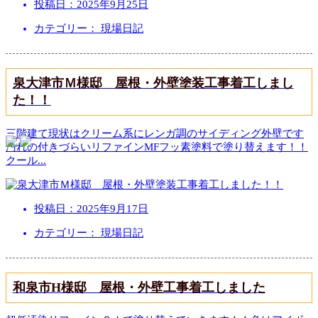
投稿日：
2025年9月25日
カテゴリー： 現場日記
泉大津市Ｍ様邸 屋根・外壁塗装工事着工しまし
た！！
三階建て現状はクリーム系にレンガ調のサイディング外壁です
汚れの付きづらいリファインMFフッ素塗料で塗り替えます！！
クール
...
投稿日：
2025年9月17日
カテゴリー： 現場日記
和泉市H様邸 屋根・外壁工事着工しました