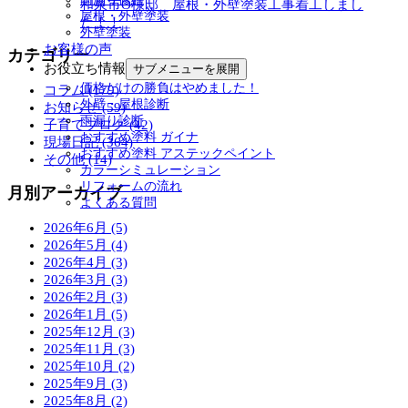
和泉市O様邸 屋根・外壁塗装工事着工しまし
屋根・外壁塗装
た！！
外壁塗装
お客様の声
カテゴリー
お役立ち情報
サブメニューを展開
価格だけの勝負はやめました！
コラム (179)
外壁・屋根診断
お知らせ (59)
雨漏り診断
子育てブログ (42)
おすすめ塗料 ガイナ
現場日記 (364)
おすすめ塗料 アステックペイント
その他 (14)
カラーシミュレーション
リフォームの流れ
月別アーカイブ
よくある質問
2026年6月 (5)
2026年5月 (4)
2026年4月 (3)
2026年3月 (3)
2026年2月 (3)
2026年1月 (5)
2025年12月 (3)
2025年11月 (3)
2025年10月 (2)
2025年9月 (3)
2025年8月 (2)