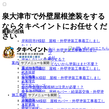
泉大津市で外壁屋根塗装をする
ならタキペイントにお任せくだ
最新の投稿
さい
岸和田市F様邸 屋根・外壁塗装工事着工しまし
た！！
トッ
高石市T様邸 屋根・外壁塗装工事着工しまし
プ
た！！
会社
塗装しないと雨漏りする？
案内
サブメニューを展開
チョーキングが出てないから塗装はまだ不要？
選ばれる理由
泉大津市T様邸 屋根・外壁塗装工事着工しまし
代表挨拶
た。
会社概要
泉大津市K様邸 屋根・外壁塗装工事着工しまし
企業理念
た！！
アクセスマップ
築20年前後の屋根材は注意が必要！？
スタッフ紹介
泉大津市T様邸 屋根カバー・給湯器交換・外壁塗
施工事例
サブメニューを展開
装工事着工しました！！
店舗塗装
岸和田市M様邸 屋根カバー・外壁塗装工事着工し
木部塗装
ました！！
雨漏り修繕