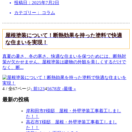
投稿日：
2025年7月2日
カテゴリー： コラム
屋根塗装について！断熱効果を持った塗料で快適
な住まいを実現！
真夏の暑さ、冬の寒さ。快適な住まいを保つためには、断熱対
策が欠かせません。屋根塗装は建物の外観を美しくするだけで
なく、断
...
4 / 全67ページ
‹ 前
1
2
3
4
5
6
7
8
次 ›
最後 »
最新の投稿
岸和田市F様邸 屋根・外壁塗装工事着工しまし
た！！
高石市T様邸 屋根・外壁塗装工事着工しまし
た！！