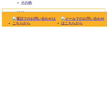
その他
チラシ情報
チラシ情報一覧
チラシ
その他
お役立ち情報
価格だけの勝負はやめました！
外壁・屋根診断
雨漏り診断
カラーシミュレーション
おすすめ塗料 ガイナ
おすすめ塗料 アステックペイント
リフォームの流れ
よくある質問
お問い合わせ