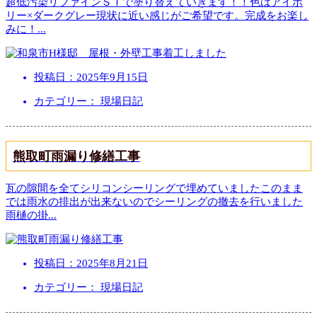
超低汚染リファインＳＩで塗り替えていきます！！色はアイボ
リー×ダークグレー現状に近い感じがご希望です。完成をお楽し
みに！
...
投稿日：
2025年9月15日
カテゴリー： 現場日記
熊取町雨漏り修繕工事
瓦の隙間を全てシリコンシーリングで埋めていましたこのまま
では雨水の排出が出来ないのでシーリングの撤去を行いました
雨樋の掛
...
投稿日：
2025年8月21日
カテゴリー： 現場日記